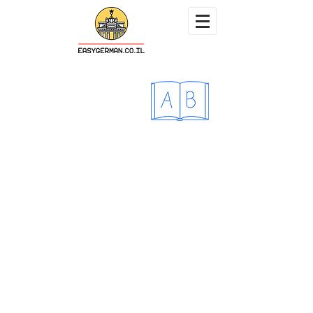
קורסי גרמנית לפי רמה
ב-Easy German תוכלו להשתתף
בקורסי גרמנית בכל הרמות (מרמה
A1 ועד B2). הקורסים מועברים
בקבוצות קטנות של 4-6 תלמידים.
היתרון בכך הוא ההזדמנות לדבר
הרבה כבר מהתתחלה והיחס האישי
לכל תלמיד. הקורסים של "גרמנית
בסלון" הם קורסים בני 30 שעות
הכוללים 10 מפגשים, כל אחד