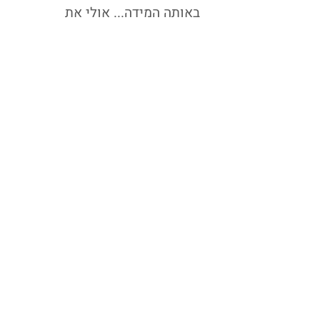
באותה המידה... אולי את
ישראל טיפה יותר).
© Easy German 2026