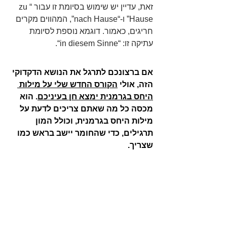
זאת, עדיין יש שימוש בסיומת זו עבור “zu 
Hause” ו-“nach Hause”, המהווים מקרים 
חריגים, כאמור. דוגמא נוספת לסיומת 
עתיקה זו: “in diesem Sinne“.
אם ברצונכם לתרגל את הנושא הדקדוקי 
הזה, אולי 
הקורס החדש שלי על מילות 
היחס בגרמנית ימצא חן בעיניכם
. הוא 
מכסה כל מה שאתם צריכים לדעת על 
מילות היחס בגרמנית, וכולל המון 
תרגילים, כדי שהחומר יישב בראש כמו 
שצריך.