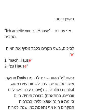
באופן דומה:
"Ich arbeite von zu Hause” - אני עובדת 
מהבית.
לסיכום, בשני מקרים בלבד נוסיף את האות 
”:
e
“
1. “nach Haus
e
”
2. ”zu Haus
e
”
האות “
e
” מהווה שריד לסיומת Dativ עתיקה 
אשר התווספה בעבר לשמות עצם מסוג 
neutral ו-maskulin (שמות עצם נייטרליים 
וזכריים, בהתאמה) בצורת היחיד. היום 
סיומת זו הינה אופציונלית ובמרבית 
המקרים היא אף נתפסת כמיושנת. למרות 