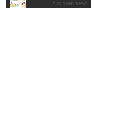
לשיפור השפה בכיף
דייטינג בברלין - 6 דברים שכדאי לך
לדעת מראש
ההיסטריה לוויסטריה! - 9 נקודות
׳הסתגלות׳ לאביב בברלין
ערוץ חדשות בגרמנית פשוטה!