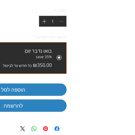
כמות
*
אפשרויות תשלום
*
בואו נדבר זום
save 35%
₪350.00
כל חודש עד לביטול
הוספה לסל
להרשמה