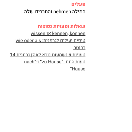
פעלים
המילה nehmen והחברים שלה
שאלות וטעויות נפוצות
kennen, können או wissen
wie oder als :טיפים יעילים לגרמנית
רהוטה
14 טעויות שנשמעות נורא לאוזן גרמנית
טעות היום: “zu Hause” ו-”nach
Hause”
טיפים יעילים לגרמנית רהוטה:
telefonieren או anrufen
המילה "Doch"
רשימות דקדוק
חומרי עזר שונים
לומדים גרמנית עם נטפליקס