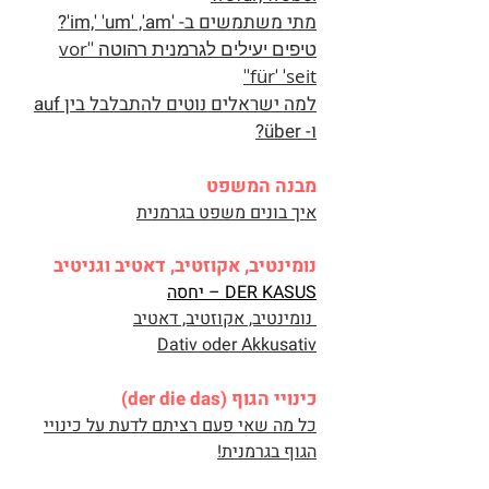
מתי משתמשים ב- 'im,' 'um' ,'am'?
טיפים יעילים לגרמנית רהוטה
'
'
vor
'
'
für
'
'
seit
למה ישראלים נוטים להתבלבל בין auf
ו- über?
מבנה המשפט
איך בונים משפט בגרמנית
נומינטיב, אקוזטיב, דאטיב וגניטיב
DER KASUS – יחסה
נומינטיב, אקוזטיב, דאטיב
Dativ oder Akkusativ
כינויי הגוף (der die das)
כל מה שאי פעם רציתם לדעת על כינויי
הגוף בגרמנית!