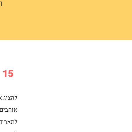
ו
15 דקות ביום בלבד
להציג א
אוהבים,
לתאר ד