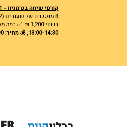
קורסי שיחה בגרמנית - A2-B1
8 מפגשים של שעתיים (12 שעות לימוד בסך הכול) ✅ דגש חזק על דיבור 🎁
בשווי 1,200 ₪. ✅ רמה מלאה אחת📍 מיקום: בבלי, תל אביב​
13:00-14:30​, 💰 מחיר: 1990 ₪