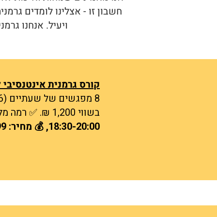
חשבון זו - אצלינו לומדים גרמני
ויעיל. אנחנו גרמני
קורס גרמנית אינטנסיבי למתחילים - A1, לסיים רמה
8 מפגשים של שעתיים (16 שעות לימוד בסך הכול) ✅ דגש חזק על דיבור 🎁
בשווי 1,200 ₪. ✅ רמה מלאה אחת📍
18:30-20:00​, 💰 מחיר: 2,499 ₪