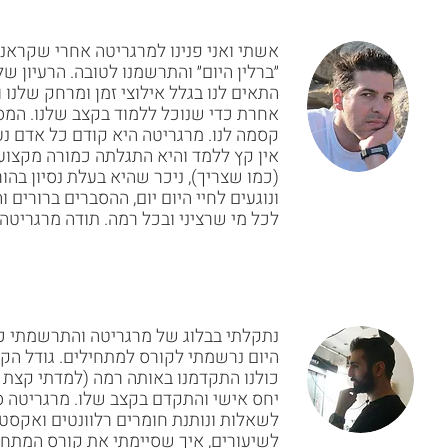
אשתי ואני פנינו למרגריטה אחרי שקראנו
״ברלין היום״ והתרשמנו לטובה. הרעיון ש
התאים לנו בגלל אילוצי זמן ומרחק שלנו
קסמה לנו. מרגריטה היא קודם כל אדם נע
17.10.2020
אונליין
ים
אין קץ ללמד והיא התגלתה כמורה מקצועית,
(כמו שצריך), ניכר שהיא בעלת נסיון בהו
ונוגעים לחיי היום יום, ההסברים ברורים ו
לכל מי שרציני ובכל רמה. תודה מרגריטה!
נתקלתי בבלוג של מרגריטה והתרשמתי כל
היום נרשמתי לקורס למתחילים. גודל הק
כולנו התקדמנו באותה רמה (למדתי קצת בב
יחס אישי והתקדם בקצב שלו. מרגריטה סב
לשאלות ונותנת חומרים רלוונטים ואקסטר
לשיעורים, איך שסיימתי את קורס המתח