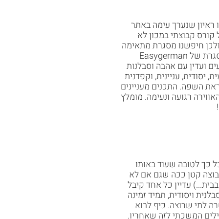
 ראיון שנערך עימה באתר
ל קורס קבוצתי במכון לא
 ולכן חיפשנו מסגרת מתאימה
אחרת כדי שנוכל ללמוד בקצב שלנו. המסגרת של Easygerman
ים ועדין עם אהבה וסבלנות
 יסודית, עניינית, וקפדנית
ראת השפה. התכנים מעניינים
האווירה רגועה ונעימה. מומלץ
 כך לטובה שעוד באותו
בוצה קטן ככה שגם אם לא
ית...) עדיין כל אחד קיבל
לנית ויסודית, תמיד זמינה
ה למי שרוצה. כיף לבוא
ילים המשכתי לזה שאחריו.