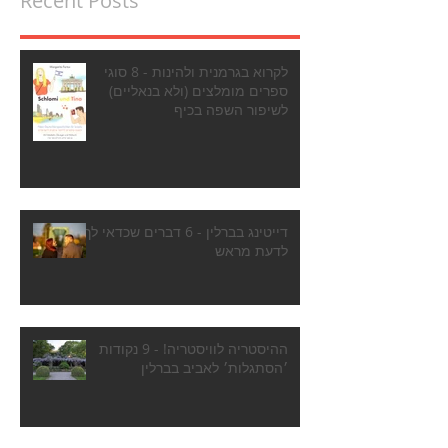
Recent Posts
לקרוא בגרמנית ולהינות - 8 סוגי
ספרים מומלצים (ולא בנאליים)
לשיפור השפה בכיף
דייטינג בברלין - 6 דברים שכדאי לך
לדעת מראש
ההיסטריה לוויסטריה! - 9 נקודות
׳הסתגלות׳ לאביב בברלין