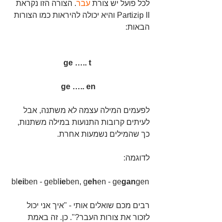
לכל פועל יש צורת 
עבר
. הצורה הזו נקראת 
Partizip II והיא יכולה להיראות כמו הצורות 
הבאות:
ge ….. t  
ge ….. en
לפעמים המילה עצמה לא משתנה, אבל 
לעיתים קרובות התנועות במילה משתנות, 
כך שהמילים נשמעות אחרת.
לדוגמה: 
 bl
ei
ben - gebl
ie
ben, g
eh
en - ge
gan
gen
רבים מכם שואלים אותי - "איך אני יכול 
לזכור את צורות העבר?". כן. זה באמת 