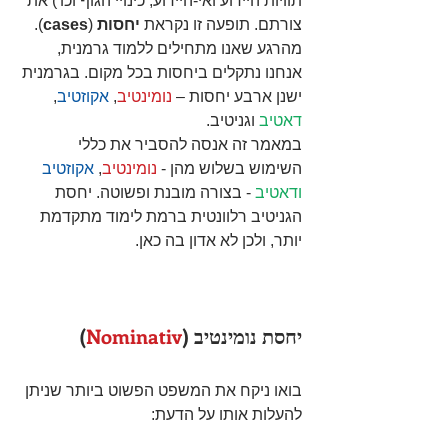
תוויות היידוע ואי-היידוע, כינויי הגוף וכו') את 
צורתם. תופעה זו נקראת 
יחסות
 (
cases
). 
מהרגע שאנו מתחילים ללמוד גרמנית, 
אנחנו נתקלים ביחסות בכל מקום. בגרמנית 
ישנן ארבע יחסות – 
נומינטיב
, 
אקוזטיב
, 
דאטיב
 וגניטיב.
במאמר זה אנסה להסביר את כללי 
השימוש בשלוש מהן - 
נומינטיב
, 
אקוזטיב
ודאטיב
 - בצורה מובנת ופשוטה. יחסת 
הגניטיב רלוונטית ברמת לימוד מתקדמת 
יותר, ולכן לא אדון בה כאן.
יחסת נומינטיב (
Nominativ
)
בואו ניקח את המשפט הפשוט ביותר שניתן 
להעלות אותו על הדעת: