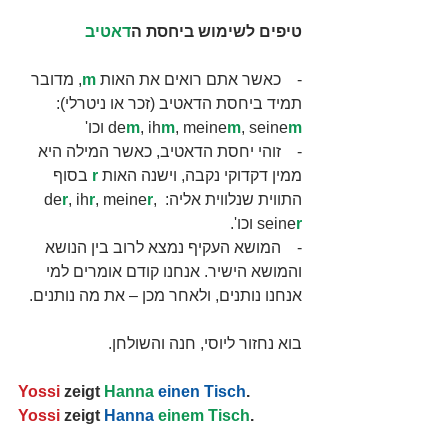
טיפים לשימוש ביחסת ה
דאטיב
-    כאשר אתם רואים את האות 
m
, מדובר 
תמיד ביחסת הדאטיב (זכר או ניטרלי): 
m
, seine
m
, meine
m
, ih
m
de
 וכו'
-    זוהי יחסת הדאטיב, כאשר המילה היא 
ממין דקדוקי נקבה, וישנה האות 
r
 בסוף 
התווית שנלווית אליה: de
, 
r
, meine
r
, ih
r
r
seine
 וכו'.
-    המושא העקיף נמצא לרוב בין הנושא 
והמושא הישיר. אנחנו קודם אומרים למי 
אנחנו נותנים, ולאחר מכן – את מה נותנים.
בוא נחזור ליוסי, חנה והשולחן.
Yossi
 zeigt 
Hanna
einen Tisch
.
Yossi
 zeigt 
Hanna
einem Tisch
.