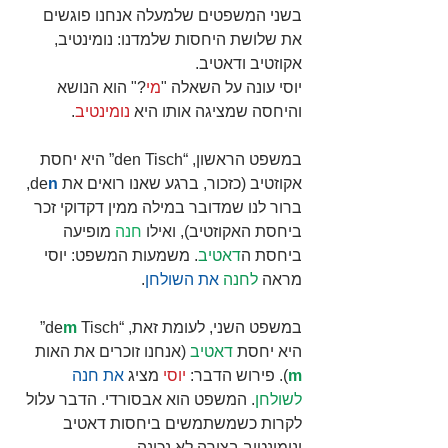
בשני המשפטים שלמעלה אנחנו פוגשים 
את שלושת היחסות שלמדנו: נומינטיב, 
אקוזטיב ודאטיב.
יוסי עונה על השאלה "
מי
?" הוא הנושא 
והיחסה שמציגה אותו היא 
נומינטיב
.
במשפט הראשון, “den Tisch” היא יחסת 
אקוזטיב (כזכור, ברגע שאנו רואים את de
n
, 
ברור לנו שמדובר במילה ממין דקדוקי זכר 
ביחסת האקוזטיב), ואילו 
חנה
 מופיעה 
ביחסת ה
דאטיב
. משמעות המשפט: יוסי 
מראה 
לחנה
את השולחן
. 
במשפט השני, לעומת זאת, “de
m
 Tisch” 
היא יחסת 
דאטיב
 (אנחנו זוכרים את האות 
m
). פירוש הדבר: 
יוסי
 מציג 
את חנה
לשולחן
. המשפט הוא אבסורדי. הדבר עלול 
לקרות כשמשתמשים ביחסות דאטיב 
ונומינטיב בצורה לא נכונה.