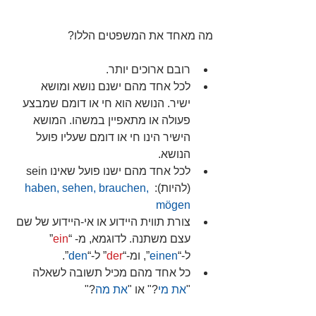
מה מאחד את המשפטים הללו?
רובם ארוכים יותר.  
לכל אחד מהם ישנם נושא ומושא 
ישיר. הנושא הוא חי או דומם שמבצע 
פעולה או מתאפיין במשהו. המושא 
הישיר הינו חי או דומם שעליו פועל 
הנושא.  
לכל אחד מהם ישנו פועל שאינו sein 
(להיות): 
haben, sehen, brauchen, 
mögen
צורת תווית היידוע או אי-היידוע של שם 
עצם משתנה. לדוגמא, מ- “
ein
” 
ל-“
einen
”, ומ-“
der
” ל-“
den
”.  
כל אחד מהם מכיל תשובה לשאלה 
"
את מי
?" או "
את מה
?"  