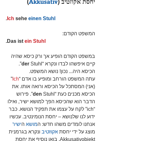
יחסת אקוזטיב (
Akkusativ
)
.
Ich
 sehe 
einen Stuhl
המשפט הקודם:
.Das ist 
ein Stuhl
במשפט הקודם הופיע אך ורק כיסא שהיה 
קיים איפשהו לבדו ונקרא “
der
 Stuhl”. 
הכיסא היה... נכון! נושא המשפט.
עתה המשפט הורחב ומופיע בו אדם “
Ich
” 
(אני) המסתכל על הכיסא ורואה אותו. את 
הכיסא מכנים כעת “
den
 Stuhl”. פירוש 
הדבר הוא שהכיסא הפך למושא ישיר, ואילו 
“ich” לקח על עצמו את תפקיד הנושא. כבר 
ידוע לנו שלנושא – יחסת הנומינטיב. עכשיו 
אנחנו לומדים משהו חדש: ה
מושא
 ה
ישיר
מוצג על ידי יחסת 
אקוזטיב
 ונקרא בגרמנית 
Akkusativobjekt. בואו נוסיף את יחסת 