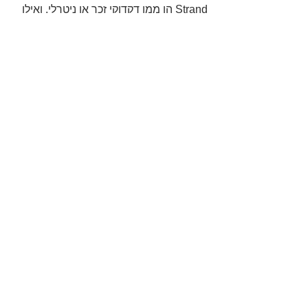
Strand הן ממן דקדוקי זכר או ניטרלי, ואילו 
המילה Party – ממין דקדוקי נקבה.
נסכם את מה שלמדנו בטבלה, שאני מקווה 
תהיה לכם לעזר: