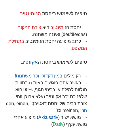
טיפים לשימוש ביחסת 
הנומינטיב
-    יחסת ה
נומינטיב
 היא 
צורת המקור
(der/die/das) ואיננה משתנה.
-    לרוב מופיעה יחסת הנומינטיב 
בתחילת 
המשפט
.
טיפים לשימוש ביחסת ה
אקוזטיב
-    רק מילים 
במין דקדוקי זכר משתנות
!
-    כאשר אתם פוגשים באות 
n
 בתווית 
הנלוות למילה או בכינוי הגוף, 90% הוא 
שלפניכם זכר-אקוזטיב (אלא אם כן זוהי 
צורת רבים של יחסת דאטיב): de
, 
n
, eine
n
n
, ih
n
meine
 וכו'
-    מושא ישיר (
Akkusativ
) מופיע אחרי 
מושא עקיף (
Dativ
) 