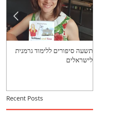
תשעה סיפורים ללימוד גרמנית
na
לישראלים
Recent Posts
לקרוא בגרמנית ולהינות - 8 סוגי