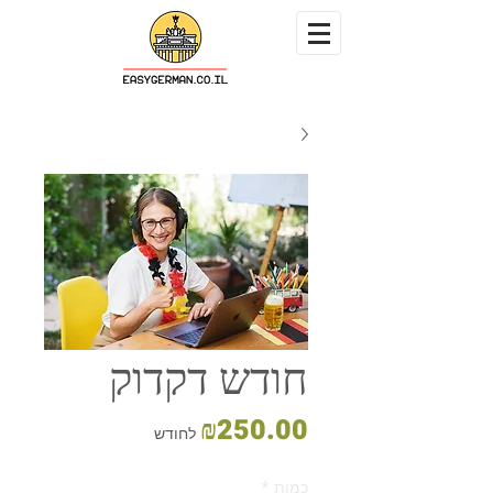
חודש דקדוק
מחיר
₪250.00
לחודש
כמות
*