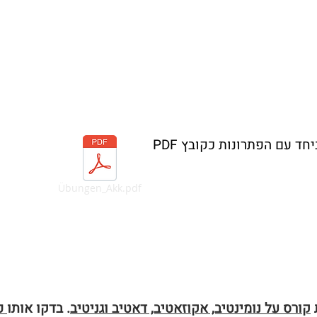
ד עם הפתרונות כקובץ PDF
Übungen_Akk.pdf
ת
קורס על נומינטיב, אקוזאטיב, דאטיב וגניטיב
. בדקו אותו
כ