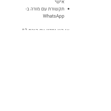
אישי
תקשורת עם מורה ב-
WhatsApp
או קנו יחדיו עם קורס A2
וקבלו 5% הנחה
או קנו יחדיו עם קורס A2 וB1
וקבלו 10% הנחה