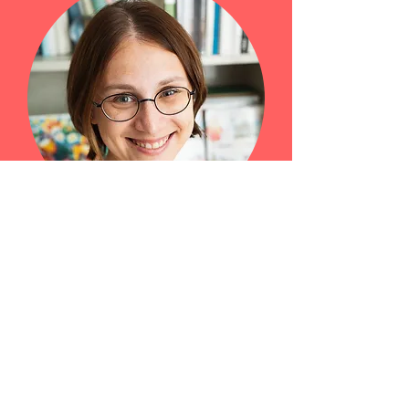
המורה שלכם
היי, כיף להכיר אתכם!
שמי מרגריטה ואני המייסדת של בית הספר
לגרמנית Easy German. יש לי תואר שני
בגרמנית וספרות, ובסוציולוגיה ובפסיכולוגיה.
בשנת 2013 עליתי לישראל מגרמניה, ומאז